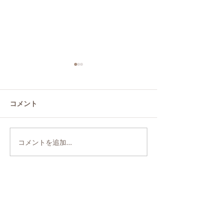
コメント
コメントを追加…
明けましておめでとうご
伝統絵付で愉し
ざいます
展2025
amicone
色絵絵付・ポーセラーツサロン